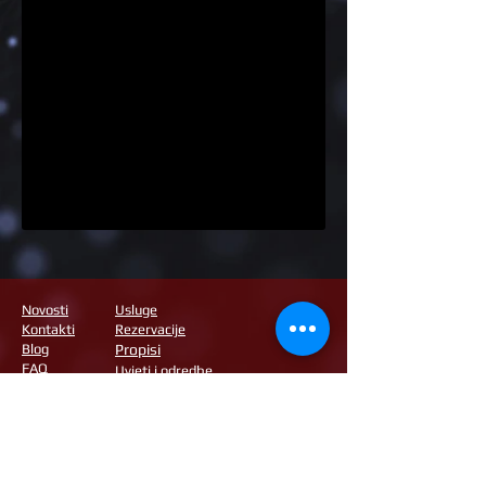
Novosti
Usluge
Kontakti
Rezervacije
Blog
Propisi
FAQ
Uvjeti i odredbe
Komentari
Članstvo
© 2020 - Kulturno-umjetnička udruga za promicanje erotike Črna
Vrtnica
Ulica Vide Pregarčeve 16, 1000 Ljubljana
Adresa poslovnog prostora: Visejec 17, 8362 Hinje