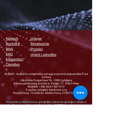
Novosti
Usluge
Kontakti
Rezervacije
Blog
Propisi
FAQ
Uvjeti i odredbe
Komentari
Članstvo
© 2020 - Kulturno-umjetnička udruga za promicanje erotike Črna
Vrtnica
Ulica Vide Pregarčeve 16, 1000 Ljubljana
Adresa poslovnog prostora: Visejec 17, 8362 Hinje
Mobitel:
+386 (0)41 981 674
E-pošta:
info@kd-blackrose.org
Porezni broj:
75326035
, Matični broj:
4120710000
Svi podaci o članovima su povjerljivi i njima se upravlja u skladu s
Uredbom o zaštiti osobnih podataka (GDPR) te se brišu nakon
godinu dana neaktivnosti ili napuštanje udruge.